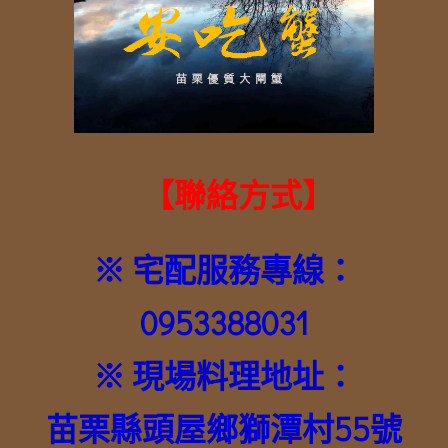
【
聯絡方式
】
※ 宅配服務專線：
0953388031
※ 現場料理地址：
苗栗縣頭屋鄉獅潭村55號