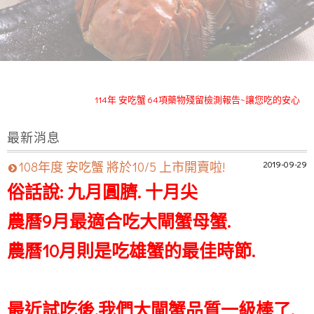
安吃蟹苗栗優質大閘蟹114年度已於11月12日全數售完
114年 安吃蟹 64項藥物殘留檢測報告~讓您吃的安心
榮獲111~113年度苗栗優質大閘蟹~特等獎及頭等獎
最新消息
安吃蟹~臉書粉絲頁(訂購留言專人回覆)
安吃蟹苗栗優質大閘蟹114年度已於11月12日全數售完
2019-09-29
108年度 安吃蟹 將於10/5 上市開賣啦!
114年 安吃蟹 64項藥物殘留檢測報告~讓您吃的安心
俗話說: 九月圓臍. 十月尖
榮獲111~113年度苗栗優質大閘蟹~特等獎及頭等獎
農曆9月最適合吃大閘蟹母蟹.
安吃蟹~臉書粉絲頁(訂購留言專人回覆)
農曆10月則是吃雄蟹的最佳時節.
最近試吃後.我們大閘蟹品質一級棒了.